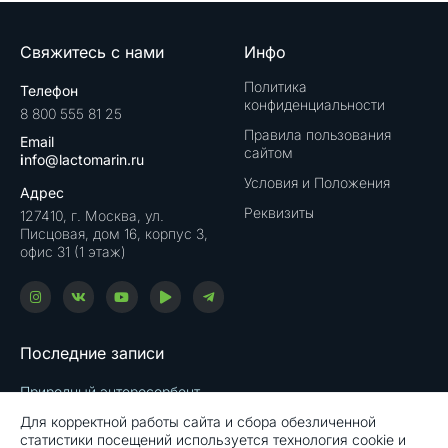
Свяжитесь с нами
Инфо
Политика
Телефон
конфиденциальности
8 800 555 81 25
Правила пользования
Email
сайтом
i
nfo@lactomarin.ru
Условия и Положения
Адрес
Реквизиты
127410, г. Москва, ул.
Писцовая, дом 16, корпус 3,
офис 31 (1 этаж)
Последние записи
Природный энтеросорбент
15.05.2024
Для корректной работы сайта и сбора обезличенной
статистики посещений используется технология cookie и
Запор