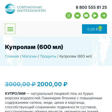
8 800 555 81 25
0
0,00
₽
Купролам (600 мл)
Главная
/
Магазин
/
Продукты
/
Купролам (600 мл)
3000,00
₽
2000,00
₽
КУПРОЛАМ
— натуральный пищевой гель из бурых
морских водорослей Ламинария Японика с повышенным
содержанием селена, меди, цинка и марганца,
способствующий сохранению подвижности суставов,
восстановлению обмена веществ, регенерации тканей