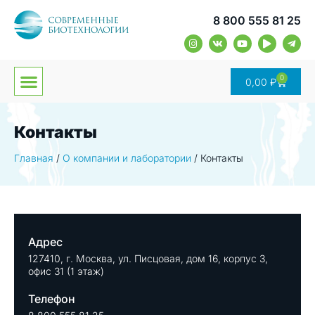
8 800 555 81 25
0
0,00
₽
Контакты
Главная
/
О компании и лаборатории
/
Контакты
Адрес
127410, г. Москва, ул. Писцовая, дом 16, корпус 3,
офис 31 (1 этаж)
Телефон