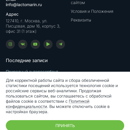
сайтом
i
nfo@lactomarin.ru
Условия и Положения
Адрес
Реквизиты
127410, г. Москва, ул.
Писцовая, дом 16, корпус 3,
офис 31 (1 этаж)
Последние записи
Природный энтеросорбент
15.05.2024
Для корректной работы сайта и сбора обезличенной
статистики посещений используется технология cookie и
Запор
российские сервисы веб-аналитики. Продолжая
11.05.2024
пользоваться сайтом, вы соглашаетесь с обработкой
Гастрит
файлов cookie в соответствии с
Политикой
10.05.2024
конфиденциальности
. Вы можете отключить cookie в
настройках браузера.
ПРИНЯТЬ